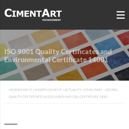
ISO 9001 Quality Certificates and
Environmental Certificate 14001
MICROCEMENT | SMOOTH CEMENT
>
ACTUALITY
>
CIMENTART
>
ISO 9001
QUALITY CERTIFICATES AND ENVIRONMENTAL CERTIFICATE 14001